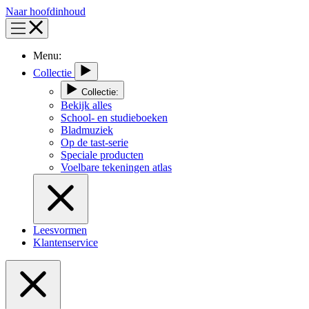
Naar hoofdinhoud
Menu:
Collectie
Collectie:
Bekijk alles
School- en studieboeken
Bladmuziek
Op de tast-serie
Speciale producten
Voelbare tekeningen atlas
Leesvormen
Klantenservice