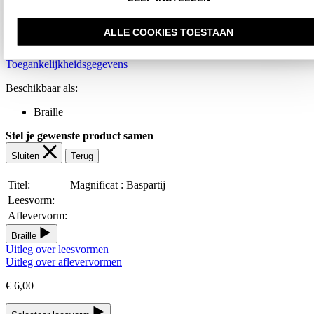
Print information
ISBN:
ALLE COOKIES TOESTAAN
Editie / Druk:
1989
Toegankelijkheidsgegevens
Beschikbaar als:
Braille
Stel je gewenste product samen
Sluiten
Terug
Titel:
Magnificat : Baspartij
Leesvorm:
Aflevervorm:
Braille
Uitleg over leesvormen
Uitleg over aflevervormen
€ 6,00