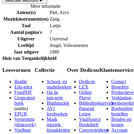
Selecteer leesvorm
Meer informatie
Auteur(s)
Pärt, Arvo
Muziekinstrument(en)
Zang
Taal
Latijn
Aantal pagina's
7
Uitgever
Universal
Leeftijd
Jeugd, Volwassenen
Jaar uitgave
1989
Huis van Toegankelijkheid
Leesvormen
Collectie
Over Dedicon
Klantenservice
Braille
School- en
Dedicon
Contact
Edu-tekst
studieboeken
LEX
Bestellen
FotoPDF
Op de
Online
Productieve
Gesproken
tast-serie
Player
Verklaring-
boek
Bladmuziek
Bibliotheekservice
leesbeperki
(audio)
AVI
Passend
Boekenlijst
EPUB
leesboeken
Lezen
bestellen
Vergroting
Maak
VitalSource
Betalen en
(drukwerk)
muziek:
Bookshelf
kosten
Voelbare
lespakketten
Conversiedienst
Account