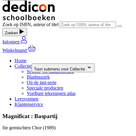
Zoek op ISBN, auteur of titel
Zoeken
Inloggen
Winkelmand
Home
Collectie
Toon submenu voor Collectie
School- en studieboeken
Bladmuziek
Op de tast-serie
Speciale producten
Voelbare tekeningen atlas
Leesvormen
Klantenservice
Magnificat : Baspartij
für gemischten Chor (1989)