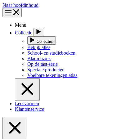
Naar hoofdinhoud
Menu:
Collectie
Collectie:
Bekijk alles
School- en studieboeken
Bladmuziek
Op de tast-serie
Speciale producten
Voelbare tekeningen atlas
Leesvormen
Klantenservice