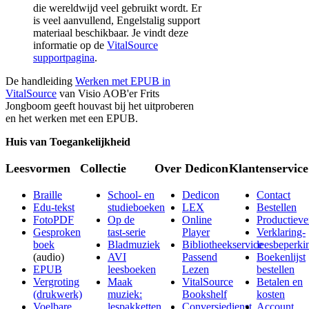
die wereldwijd veel gebruikt wordt. Er
is veel aanvullend, Engelstalig support
materiaal beschikbaar. Je vindt deze
informatie op de
VitalSource
supportpagina
.
De handleiding
Werken met EPUB in
VitalSource
van Visio AOB'er Frits
Jongboom geeft houvast bij het uitproberen
en het werken met een EPUB.
Huis van Toegankelijkheid
Leesvormen
Collectie
Over Dedicon
Klantenservice
Braille
School- en
Dedicon
Contact
Edu-tekst
studieboeken
LEX
Bestellen
FotoPDF
Op de
Online
Productieve
Gesproken
tast-serie
Player
Verklaring-
boek
Bladmuziek
Bibliotheekservice
leesbeperki
(audio)
AVI
Passend
Boekenlijst
EPUB
leesboeken
Lezen
bestellen
Vergroting
Maak
VitalSource
Betalen en
(drukwerk)
muziek:
Bookshelf
kosten
Voelbare
lespakketten
Conversiedienst
Account