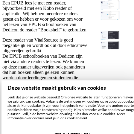
Een EPUB lees je met een reader,
bijvoorbeeld met een Kobo reader of
applicatie. Wij hebben meerdere readers
getest en hebben er voor gekozen om voor
het lezen van EPUB schoolboeken van
Dedicon de reader "Bookshelf" te gebruiken.
Deze reader van VitalSsource is goed
toegankelijk en wordt ook al door educatieve
uitgeverijen gebruikt.
De EPUB schoolboeken van Dedicon zijn
niet via andere readers te lezen. We kunnen
op deze manier uitgeverijen ook garanderen
dat hun boeken alleen gelezen kunnen
worden door leerlingen en studenten die
hiervoor gemachtigd zijn.
Deze website maakt gebruik van cookies
Leuk dat je onze website bezoekt! Om onze website te laten functioneren maken
Mogelijkheden VitalSource
we gebruik van cookies. Volgens de wet mogen wij cookies op je apparaat opsla
als ze strikt noodzakelijk zijn voor het gebruik van de site. Voor alle andere soort
Bookshelf
cookies hebben we je toestemming nodig. Kies hieronder welke cookies we mog
plaatsen. Wil je de beste website-ervaring? Kies dan voor alle cookies. Meer
informatie over cookies vind je in ons cookiebeleid.
De Bookshelf reader kent veel (aanvullende)
functionaliteit welke ook regelmatig
uitgebreid wordt.