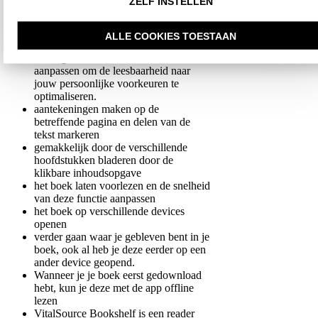
ZELF INSTELLEN
Zo kun je:
het lettertype, de lettergrootte, de
ALLE COOKIES TOESTAAN
regelafstand, de uitlijning en de
achtergrondkleur van de tekst
aanpassen om de leesbaarheid naar
jouw persoonlijke voorkeuren te
optimaliseren.
aantekeningen maken op de
betreffende pagina en delen van de
tekst markeren
gemakkelijk door de verschillende
hoofdstukken bladeren door de
klikbare inhoudsopgave
het boek laten voorlezen en de snelheid
van deze functie aanpassen
het boek op verschillende devices
openen
verder gaan waar je gebleven bent in je
boek, ook al heb je deze eerder op een
ander device geopend.
Wanneer je je boek eerst gedownload
hebt, kun je deze met de app offline
lezen
VitalSource Bookshelf is een reader