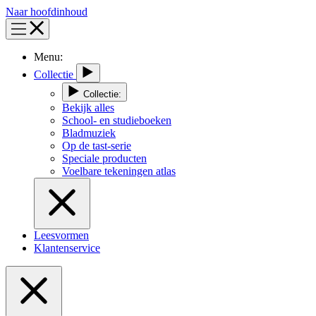
Naar hoofdinhoud
Menu:
Collectie
Collectie:
Bekijk alles
School- en studieboeken
Bladmuziek
Op de tast-serie
Speciale producten
Voelbare tekeningen atlas
Leesvormen
Klantenservice