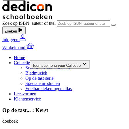
Zoek op ISBN, auteur of titel
Zoeken
Inloggen
Winkelmand
Home
Collectie
Toon submenu voor Collectie
School- en studieboeken
Bladmuziek
Op de tast-serie
Speciale producten
Voelbare tekeningen atlas
Leesvormen
Klantenservice
Op de tast... : Kerst
doeboek