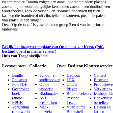
en een rendier. Daarna volgen een aantal opdrachtbladen: plaatjes
zoeken bij de woorden, gelijke kerstballen zoeken, een doolhof, een
woordzoeker, zoek de verschillen, sommen bedenken bij rijen
kaarsen die branden of uit zijn, tellen en sorteren, positie bepalen
van kralen in een slinger.
Deze 'Op de tast...' is geschikt voor groep 3 en 4 van het primair
onderwijs.
Bekijk het inzage-exemplaar van Op de tast… : Kerst. (Pdf-
bestand opent in nieuw venster)
Huis van Toegankelijkheid
Leesvormen
Collectie
Over Dedicon
Klantenservice
Braille
School- en
Dedicon
Contact
Edu-tekst
studieboeken
LEX
Bestellen
FotoPDF
Op de
Online
Productieve
Gesproken
tast-serie
Player
Verklaring-
boek
Bladmuziek
Bibliotheekservice
leesbeperki
(audio)
AVI
Passend
Boekenlijst
EPUB
leesboeken
Lezen
bestellen
Vergroting
Maak
VitalSource
Betalen en
(drukwerk)
muziek:
Bookshelf
kosten