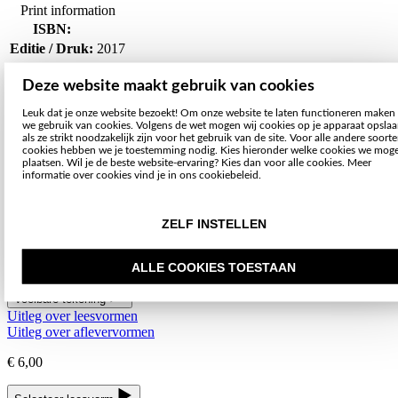
Print information
ISBN:
Editie / Druk:
2017
Toegankelijkheidsgegevens
Deze website maakt gebruik van cookies
Beschikbaar als:
Leuk dat je onze website bezoekt! Om onze website te laten functioneren maken
we gebruik van cookies. Volgens de wet mogen wij cookies op je apparaat opsla
als ze strikt noodzakelijk zijn voor het gebruik van de site. Voor alle andere soort
Voelbare tekening
cookies hebben we je toestemming nodig. Kies hieronder welke cookies we mog
plaatsen. Wil je de beste website-ervaring? Kies dan voor alle cookies. Meer
Stel je gewenste product samen
informatie over cookies vind je in ons cookiebeleid.
Sluiten
Terug
ZELF INSTELLEN
Titel:
Op de tast... : Kerst
Leesvorm:
ALLE COOKIES TOESTAAN
Aflevervorm:
Voelbare tekening
Uitleg over leesvormen
Uitleg over aflevervormen
€ 6,00