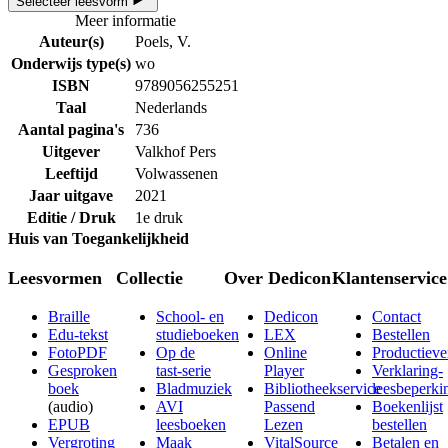
Selecteer leesvorm
Meer informatie
Auteur(s)
Poels, V.
Onderwijs type(s)
wo
ISBN
9789056255251
Taal
Nederlands
Aantal pagina's
736
Uitgever
Valkhof Pers
Leeftijd
Volwassenen
Jaar uitgave
2021
Editie / Druk
1e druk
Huis van Toegankelijkheid
Leesvormen
Collectie
Over Dedicon
Klantenservice
Braille
School- en
Dedicon
Contact
Edu-tekst
studieboeken
LEX
Bestellen
FotoPDF
Op de
Online
Productieve
Gesproken
tast-serie
Player
Verklaring-
boek
Bladmuziek
Bibliotheekservice
leesbeperki
(audio)
AVI
Passend
Boekenlijst
EPUB
leesboeken
Lezen
bestellen
Vergroting
Maak
VitalSource
Betalen en