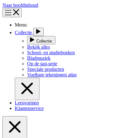
Naar hoofdinhoud
Menu:
Collectie
Collectie:
Bekijk alles
School- en studieboeken
Bladmuziek
Op de tast-serie
Speciale producten
Voelbare tekeningen atlas
Leesvormen
Klantenservice