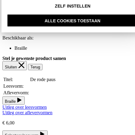
Print information
ZELF INSTELLEN
ISBN:
9789056255251
Editie / Druk:
2021
ALLE COOKIES TOESTAAN
Toegankelijkheidsgegevens
Beschikbaar als:
Braille
Stel je gewenste product samen
Sluiten
Terug
Titel:
De rode paus
Leesvorm:
Aflevervorm:
Braille
Uitleg over leesvormen
Uitleg over aflevervormen
€ 6,00