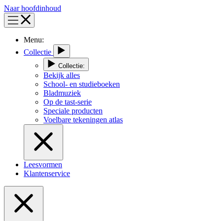
Naar hoofdinhoud
Menu:
Collectie
Collectie:
Bekijk alles
School- en studieboeken
Bladmuziek
Op de tast-serie
Speciale producten
Voelbare tekeningen atlas
Leesvormen
Klantenservice