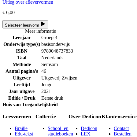
Uitleg over aflevervormen
€ 6,00
Selecteer leesvorm
Meer informatie
Leerjaar
Groep 3
Onderwijs type(s)
basisonderwijs
ISBN
9789048737833
Taal
Nederlands
Methode
Semsom
Aantal pagina's
46
Uitgever
Uitgeverij Zwijsen
Leeftijd
Jeugd
Jaar uitgave
2021
Editie / Druk
Eerste druk
Huis van Toegankelijkheid
Leesvormen
Collectie
Over Dedicon
Klantenservice
Braille
School- en
Dedicon
Contact
Edu-tekst
studieboeken
LEX
Bestellen