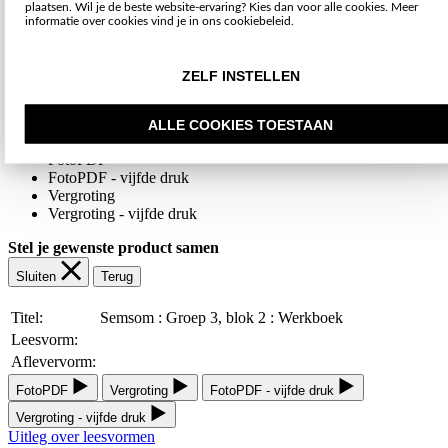
plaatsen. Wil je de beste website-ervaring? Kies dan voor alle cookies. Meer
Print information
informatie over cookies vind je in ons cookiebeleid.
ISBN:
9789048737833
Editie / Druk:
2021
ZELF INSTELLEN
Toegankelijkheidsgegevens
ALLE COOKIES TOESTAAN
Beschikbaar als:
FotoPDF
FotoPDF - vijfde druk
Vergroting
Vergroting - vijfde druk
Stel je gewenste product samen
Sluiten
Terug
Titel:
Semsom : Groep 3, blok 2 : Werkboek
Leesvorm:
Aflevervorm:
FotoPDF
Vergroting
FotoPDF - vijfde druk
Vergroting - vijfde druk
Uitleg over leesvormen