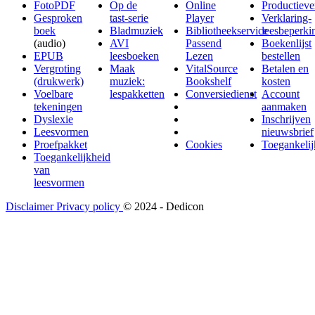
FotoPDF
Op de
Online
Productieve
Gesproken
tast-serie
Player
Verklaring-
boek
Bladmuziek
Bibliotheekservice
leesbeperki
(audio)
AVI
Passend
Boekenlijst
EPUB
leesboeken
Lezen
bestellen
Vergroting
Maak
VitalSource
Betalen en
(drukwerk)
muziek:
Bookshelf
kosten
Voelbare
lespakketten
Conversiedienst
Account
tekeningen
aanmaken
Dyslexie
Inschrijven
Leesvormen
nieuwsbrief
Proefpakket
Cookies
Toegankelij
Toegankelijkheid
van
leesvormen
Disclaimer
Privacy policy
© 2024 - Dedicon