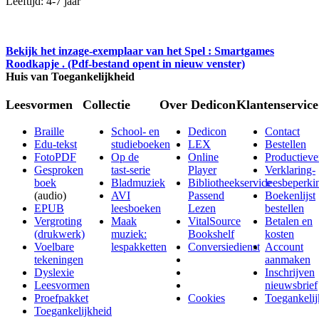
Leeftijd: 4-7 jaar
Bekijk het inzage-exemplaar van het Spel : Smartgames
Roodkapje . (Pdf-bestand opent in nieuw venster)
Huis van Toegankelijkheid
Leesvormen
Collectie
Over Dedicon
Klantenservice
Braille
School- en
Dedicon
Contact
Edu-tekst
studieboeken
LEX
Bestellen
FotoPDF
Op de
Online
Productieve
Gesproken
tast-serie
Player
Verklaring-
boek
Bladmuziek
Bibliotheekservice
leesbeperki
(audio)
AVI
Passend
Boekenlijst
EPUB
leesboeken
Lezen
bestellen
Vergroting
Maak
VitalSource
Betalen en
(drukwerk)
muziek:
Bookshelf
kosten
Voelbare
lespakketten
Conversiedienst
Account
tekeningen
aanmaken
Dyslexie
Inschrijven
Leesvormen
nieuwsbrief
Proefpakket
Cookies
Toegankelij
Toegankelijkheid