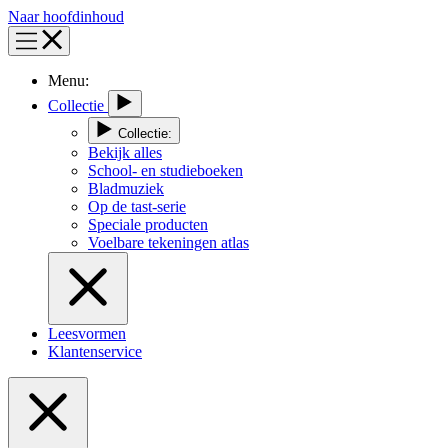
Naar hoofdinhoud
Menu:
Collectie
Collectie:
Bekijk alles
School- en studieboeken
Bladmuziek
Op de tast-serie
Speciale producten
Voelbare tekeningen atlas
Leesvormen
Klantenservice