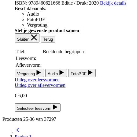
ISBN: 9789460621666
Editie / Druk: 2020
Bekijk details
Beschikbaar als:
Audio
FotoPDF
Vergroting
Stel je gewenste product samen
Sluiten
Terug
Titel:
Beeldende begrippen
Leesvorm:
Aflevervorm:
Vergroting
Audio
FotoPDF
Uitleg over leesvormen
Uitleg over aflevervormen
€ 6,00
Selecteer leesvorm
Producten
25
-
36
van
37297
Pagina
1