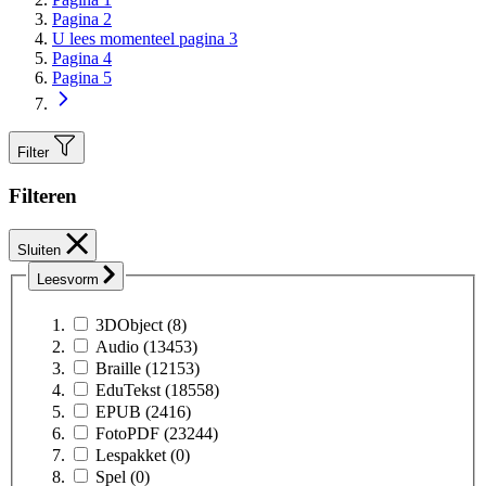
Pagina
2
U lees momenteel pagina
3
Pagina
4
Pagina
5
Filter
Filteren
Sluiten
Leesvorm
3DObject
(8)
Audio
(13453)
Braille
(12153)
EduTekst
(18558)
EPUB
(2416)
FotoPDF
(23244)
Lespakket
(0)
Spel
(0)