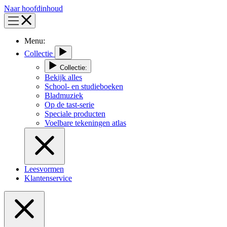
Naar hoofdinhoud
Menu:
Collectie
Collectie:
Bekijk alles
School- en studieboeken
Bladmuziek
Op de tast-serie
Speciale producten
Voelbare tekeningen atlas
Leesvormen
Klantenservice