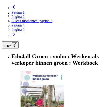
Pagina
1
Pagina
2
U lees momenteel pagina
3
Pagina
4
Pagina
5
Filter
Edu4all Groen : vmbo : Werken als
verkoper binnen groen : Werkboek