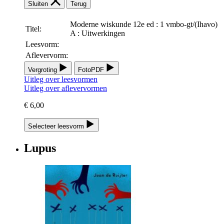
Sluiten
Terug
Moderne wiskunde 12e ed : 1 vmbo-gt/(Ihavo)
Titel:
A : Uitwerkingen
Leesvorm:
Aflevervorm:
Vergroting
FotoPDF
Uitleg over leesvormen
Uitleg over aflevervormen
€ 6,00
Selecteer leesvorm
Lupus