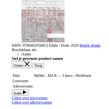
ISBN: 9789402056853
Editie / Druk: 2020
Bekijk details
Beschikbaar als:
Audio
Stel je gewenste product samen
Sluiten
Terug
Titel:
MeMo - MAX - : 3 havo : Werkboek
Leesvorm:
Aflevervorm:
Audio
Uitleg over leesvormen
Uitleg over aflevervormen