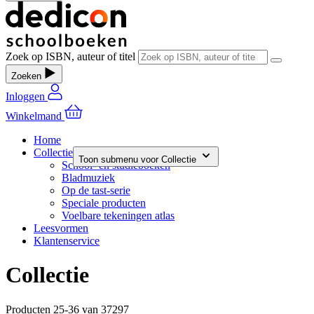
Zoek op ISBN, auteur of titel
Zoeken
Inloggen
Winkelmand
Home
Collectie
Toon submenu voor Collectie
School- en studieboeken
Bladmuziek
Op de tast-serie
Speciale producten
Voelbare tekeningen atlas
Leesvormen
Klantenservice
Collectie
Producten
25
-
36
van
37297