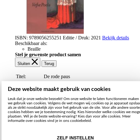
ISBN: 9789056255251
Editie / Druk: 2021
Bekijk details
Beschikbaar als:
Braille
Stel je gewenste product samen
Sluiten
Terug
Titel:
De rode paus
Leesvorm:
Deze website maakt gebruik van cookies
Aflevervorm:
Leuk dat je onze website bezoekt! Om onze website te laten functioneren maken
Braille
we gebruik van cookies. Volgens de wet mogen wij cookies op je apparaat opsla
Uitleg over leesvormen
als ze strikt noodzakelijk zijn voor het gebruik van de site. Voor alle andere soort
Uitleg over aflevervormen
cookies hebben we je toestemming nodig. Kies hieronder welke cookies we mog
plaatsen. Wil je de beste website-ervaring? Kies dan voor alle cookies. Meer
informatie over cookies vind je in ons cookiebeleid.
€ 6,00
Selecteer leesvorm
ZELF INSTELLEN