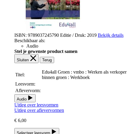
ISBN: 9789037245790
Editie / Druk: 2019
Bekijk details
Beschikbaar als:
Audio
Stel je gewenste product samen
Sluiten
Terug
Edu4all Groen : vmbo : Werken als verkoper
Titel:
binnen groen : Werkboek
Leesvorm:
Aflevervorm:
Audio
Uitleg over leesvormen
Uitleg over aflevervormen
€ 6,00
Selecteer leesvorm