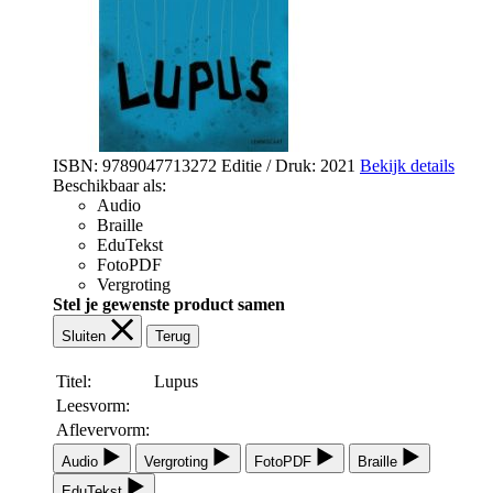
ISBN: 9789047713272
Editie / Druk: 2021
Bekijk details
Beschikbaar als:
Audio
Braille
EduTekst
FotoPDF
Vergroting
Stel je gewenste product samen
Sluiten
Terug
Titel:
Lupus
Leesvorm:
Aflevervorm:
Audio
Vergroting
FotoPDF
Braille
EduTekst