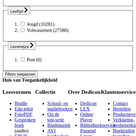
Leeftijd
Jeugd
(10281)
Volwassenen
(27588)
Leverwijze
Post
(0)
Filters toepassen
Huis van Toegankelijkheid
Leesvormen
Collectie
Over Dedicon
Klantenservice
Braille
School- en
Dedicon
Contact
Edu-tekst
studieboeken
LEX
Bestellen
FotoPDF
Op de
Online
Productieve
Gesproken
tast-serie
Player
Verklaring-
boek
Bladmuziek
Bibliotheekservice
leesbeperki
(audio)
AVI
Passend
Boekenlijst