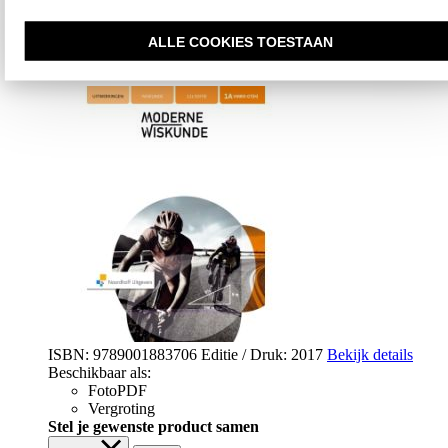
Moderne wiskunde 12e ed : 1 vmbo-
ALLE COOKIES TOESTAAN
gt/(Ihavo) A : Uitwerkingen
ISBN: 9789001883706
Editie / Druk: 2017
Bekijk details
Beschikbaar als:
FotoPDF
Vergroting
Stel je gewenste product samen