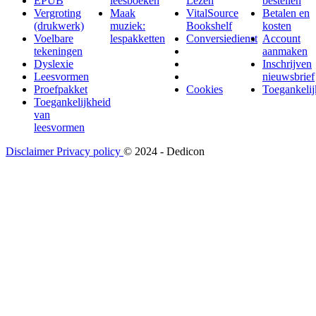
EPUB
leesboeken
Lezen
bestellen
Vergroting
Maak
VitalSource
Betalen en
(drukwerk)
muziek:
Bookshelf
kosten
Voelbare
lespakketten
Conversiedienst
Account
tekeningen
aanmaken
Dyslexie
Inschrijven
Leesvormen
nieuwsbrief
Proefpakket
Cookies
Toegankelij
Toegankelijkheid
van
leesvormen
Disclaimer
Privacy policy
© 2024 - Dedicon