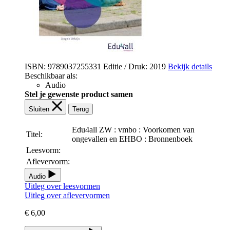
ISBN: 9789037255331
Editie / Druk: 2019
Bekijk details
Beschikbaar als:
Audio
Stel je gewenste product samen
Sluiten
Terug
Edu4all ZW : vmbo : Voorkomen van
Titel:
ongevallen en EHBO : Bronnenboek
Leesvorm:
Aflevervorm:
Audio
Uitleg over leesvormen
Uitleg over aflevervormen
€ 6,00